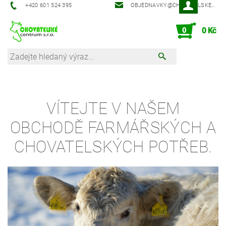
‭+420 601 524 395‬
OBJEDNAVKY@CHOVATELSKECENTRUM.CZ
0
0 Kč
VÍTEJTE V NAŠEM
OBCHODĚ FARMÁŘSKÝCH A
CHOVATELSKÝCH POTŘEB.