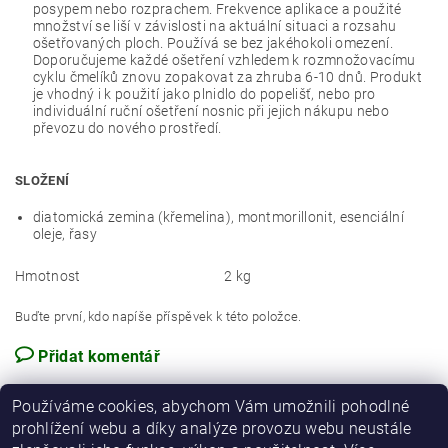
posypem nebo rozprachem. Frekvence aplikace a použité
množství se liší v závislosti na aktuální situaci a rozsahu
ošetřovaných ploch. Používá se bez jakéhokoli omezení.
Doporučujeme každé ošetření vzhledem k rozmnožovacímu
cyklu čmelíků znovu zopakovat za zhruba 6-10 dnů. Produkt
je vhodný i k použití jako plnidlo do popelišť, nebo pro
individuální ruční ošetření nosnic při jejich nákupu nebo
převozu do nového prostředí.
SLOŽENÍ
diatomická zemina (křemelina), montmorillonit, esenciální
oleje, řasy
Hmotnost
2 kg
Buďte první, kdo napíše příspěvek k této položce.
Přidat komentář
Používáme cookies, abychom Vám umožnili pohodlné
prohlížení webu a díky analýze provozu webu neustále