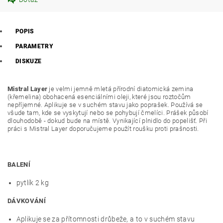
POPIS
PARAMETRY
DISKUZE
Mistral Layer
je
velmi jemně mletá přírodní diatomická zemina
(křemelina) obohacená esenciálními oleji, které jsou roztočům
nepříjemné. Aplikuje se v suchém stavu jako poprašek. Používá se
všude tam, kde se vyskytují nebo se pohybují
čmelíci
.
Prášek působí
dlouhodobě - dokud bude na místě. Vynikající plnidlo do popelišť. Při
práci s Mistral Layer doporučujeme použít roušku proti prašnosti.
BALENÍ
pytlík 2 kg
DÁVKOVÁNÍ
Aplikuje se za přítomnosti drůbeže, a to v suchém stavu