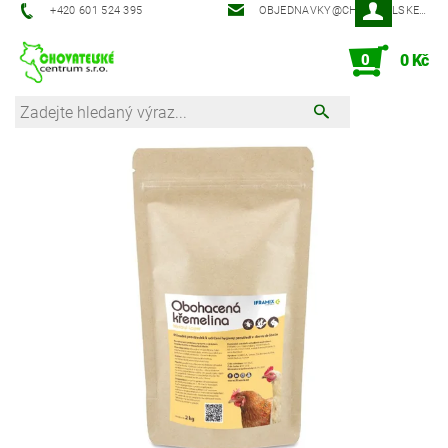
‭+420 601 524 395‬
OBJEDNAVKY@CHOVATELSKECENTRUM.CZ
0
0 Kč