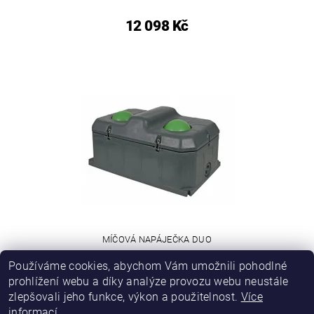
12 098 Kč
MÍČOVÁ NAPÁJEČKA DUO
Používáme cookies, abychom Vám umožnili pohodlné
16 834 Kč
prohlížení webu a díky analýze provozu webu neustále
zlepšovali jeho funkce, výkon a použitelnost.
Více
informací