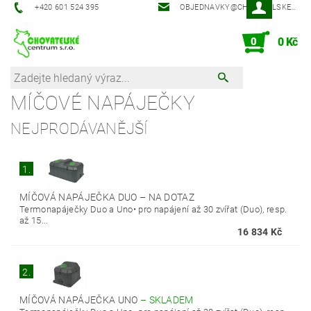
‭+420 601 524 395‬
OBJEDNAVKY@CHOVATELSKECENTRUM.CZ
0
0 Kč
MÍČOVÉ NAPÁJEČKY
NEJPRODÁVANĚJŠÍ
1.
MÍČOVÁ NAPÁJEČKA DUO
–
NA DOTAZ
Termonapáječky Duo a Uno• pro napájení až 30 zvířat (Duo), resp.
až 15...
16 834 Kč
2.
MÍČOVÁ NAPÁJEČKA UNO
–
SKLADEM