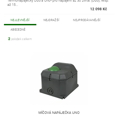
Termonapáječky Duo a Uno• pro napájení až 30 zvířat (Duo), resp.
až 15...
12 098 Kč
NEJLEVNĚJŠÍ
NEJDRAŽŠÍ
NEJPRODÁVANĚJŠÍ
ABECEDNĚ
2
položek celkem
MÍČOVÁ NAPÁJEČKA UNO