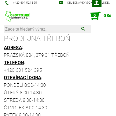
‭+420 601 524 395‬
OBJEDNAVKY@CHOVATELSKECENTRUM.CZ
0
0 Kč
PRODEJNA TŘEBOŇ
ADRESA
:
PRAŽSKÁ 884, 379 01 TŘEBOŇ
TELEFON
:
+420 601 524 395
OTEVÍRACÍ DOBA
:
PONDĚLÍ 8:00-14:30
ÚTERÝ 8:00-14:30
STŘEDA 8:00-14:30
ČTVRTEK 8:00-14:30
PÁTEK 8:00-14:30