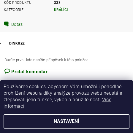
KÓD PRODUKTU
333
KATEGORIE
KRÁLÍCI
Dotaz
DISKUZE
Buďte první, kdo napíše příspěvek k této položce.
Přidat komentář
Používáme cookies, abychom Vám umožnili pohodlné
prohlížení webu a díky analýze provozu webu neustále
zlepšovali jeho funkce, výkon a použitelnost.
Více
informací
NASTAVENÍ
2026 © Chovatelské centrum s.r.o., všechna práva vyhrazena