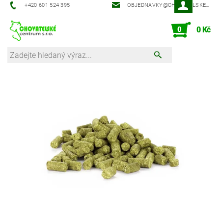
‭+420 601 524 395‬
OBJEDNAVKY@CHOVATELSKECENTRUM.CZ
0
0 Kč