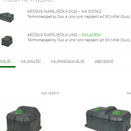
MÍČOVÁ NAPÁJEČKA DUO
–
NA DOTAZ
Termonapáječky Duo a Uno• pro napájení až 30 zvířat (Duo), r
MÍČOVÁ NAPÁJEČKA UNO
–
SKLADEM
Termonapáječky Duo a Uno• pro napájení až 30 zvířat (Duo), r
VNĚJŠÍ
NEJDRAŽŠÍ
NEJPRODÁVANĚJŠÍ
ABECEDNĚ
Kód:
223610
Kó