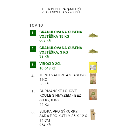
FILTR PODLE PARAMETRŮ,
VLASTNOSTÍ A VÝROBCŮ
TOP 10
GRANULOVANÁ SUŠENÁ
VOJTĚŠKA 15 KG
297 Kč
GRANULOVANÁ SUŠENÁ
VOJTĚŠKA, 3 KG
71 Kč
VIROCID 20L
10 648 Kč
MENU NATURE 4 SEASONS
1 KG
56 Kč
GURMÁNSKÉ LOJOVÉ
KOULE S HMYZEM - BEZ
SÍŤKY, 6 KS
44 Kč
BUDKA PRO SÝKORKY,
SADA PRO KUTILY 36 X 12 X
14 CM
254 Kč