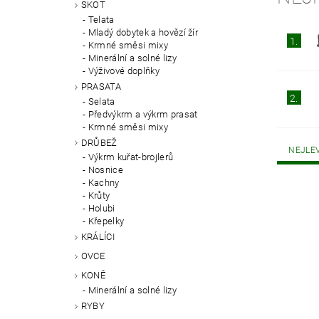
SKOT
Telata
Mladý dobytek a hovězí žír
1.
Krmné směsi mixy
Minerální a solné lizy
Výživové doplňky
PRASATA
2.
Selata
Předvýkrm a výkrm prasat
Krmné směsi mixy
DRŮBEŽ
NEJLE
Výkrm kuřat-brojlerů
Nosnice
Kachny
Krůty
Holubi
Křepelky
KRÁLÍCI
OVCE
KONĚ
Minerální a solné lizy
RYBY