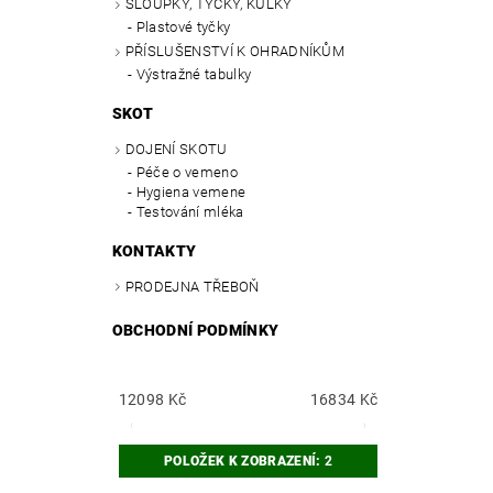
SLOUPKY, TYČKY, KŮLKY
Plastové tyčky
PŘÍSLUŠENSTVÍ K OHRADNÍKŮM
Výstražné tabulky
SKOT
DOJENÍ SKOTU
Péče o vemeno
Hygiena vemene
Testování mléka
KONTAKTY
PRODEJNA TŘEBOŇ
OBCHODNÍ PODMÍNKY
12098
Kč
16834
Kč
POLOŽEK K ZOBRAZENÍ:
2