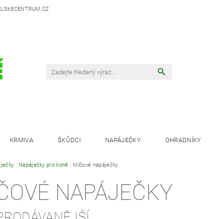
LSKECENTRUM.CZ
KRMIVA
ŠKŮDCI
NAPÁJEČKY
OHRADNÍKY
ječky
Napáječky pro koně
Míčové napáječky
ČOVÉ NAPÁJEČKY
PRODÁVANĚJŠÍ