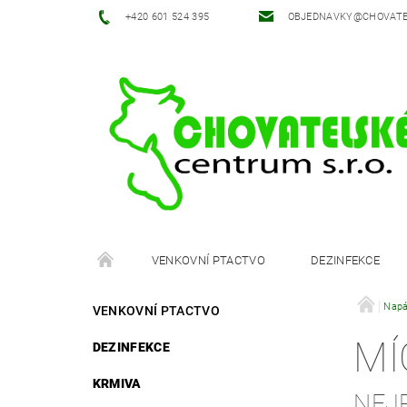
‭+420 601 524 395‬
OBJEDNAVKY@CHOVATE
VENKOVNÍ PTACTVO
DEZINFEKCE
OBCHODNÍ PODMÍNKY
Napá
VENKOVNÍ PTACTVO
MÍ
DEZINFEKCE
KRMIVA
NEJ