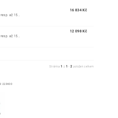
16 834 Kč
esp. až 15...
12 098 Kč
esp. až 15...
1
1
2
Stránka
z
-
položek celkem
d:
223600