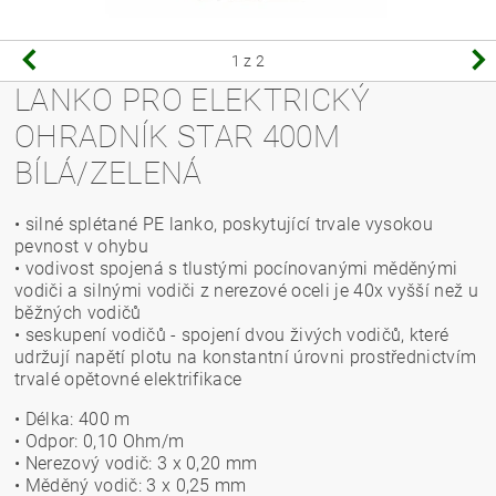
1
z 2
LANKO PRO ELEKTRICKÝ
OHRADNÍK STAR 400M
BÍLÁ/ZELENÁ
• silné splétané PE lanko, poskytující trvale vysokou
pevnost v ohybu
• vodivost spojená s tlustými pocínovanými měděnými
vodiči a silnými vodiči z nerezové oceli je 40x vyšší než u
běžných vodičů
• seskupení vodičů - spojení dvou živých vodičů, které
udržují napětí plotu na konstantní úrovni prostřednictvím
trvalé opětovné elektrifikace
• Délka: 400 m
• Odpor: 0,10 Ohm/m
• Nerezový vodič: 3 x 0,20 mm
• Měděný vodič: 3 x 0,25 mm