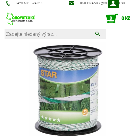
‭+420 601 524 395‬
OBJEDNAVKY@CHOVATELSKECENTRUM.CZ
0
0 Kč