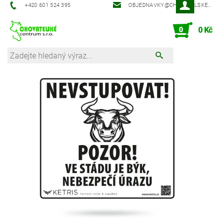
‭+420 601 524 395‬
OBJEDNAVKY@CHOVATELSKECENTRUM.CZ
0
0 Kč