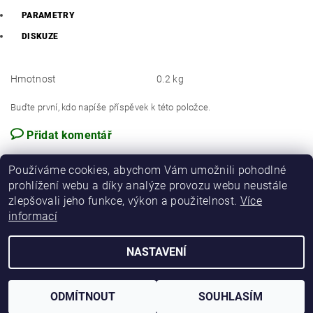
PARAMETRY
DISKUZE
Hmotnost
0.2 kg
Buďte první, kdo napíše příspěvek k této položce.
Přidat komentář
Používáme cookies, abychom Vám umožnili pohodlné
prohlížení webu a díky analýze provozu webu neustále
zlepšovali jeho funkce, výkon a použitelnost.
Více
informací
NASTAVENÍ
2026 © Chovatelské centrum s.r.o., všechna práva vyhrazena
Vytvořil Shoptet
ODMÍTNOUT
SOUHLASÍM